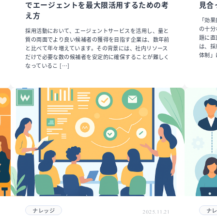
でエージェントを最大限活用するための考
見合
え方
「効果
の十分
採用活動において、エージェントサービスを活用し、量と
題に直
質の両面でより良い候補者の獲得を目指す企業は、数年前
は、採
と比べて年々増えています。その背景には、社内リソース
体制」
だけで必要な数の候補者を安定的に確保することが難しく
なっているこ […]
ナレッジ
ナ
2025.11.21