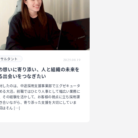
ンサルタント
2025.08.19
の想いに寄り添い、人と組織の未来を
る出会いをつなぎたい
材したのは、中途採用支援事業部でエグゼキュータ
める大沼。前職ではひとり人事として幅広い業務に
、その経験を活かして、お客様の視点に立ち採用課
き合いながら、寄り添った支援を大切にしていま
回はそん […]