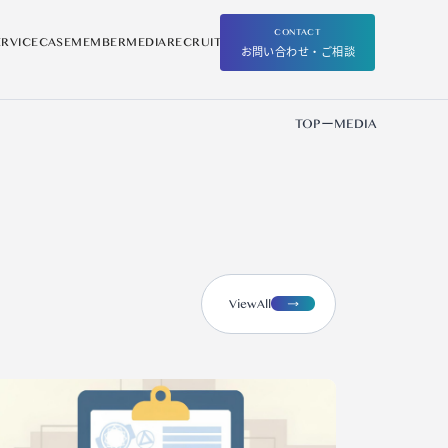
CONTACT
ERVICE
CASE
MEMBER
MEDIA
RECRUIT
お問い合わせ・ご相談
TOP
ー
MEDIA
view
A
ll