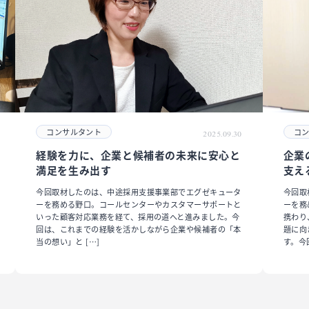
コンサルタント
コ
2025.09.30
経験を力に、企業と候補者の未来に安心と
企業
満足を生み出す
支え
今回取材したのは、中途採用支援事業部でエグゼキュータ
今回取
ーを務める野口。コールセンターやカスタマーサポートと
ーを務
いった顧客対応業務を経て、採用の道へと進みました。今
携わり
回は、これまでの経験を活かしながら企業や候補者の「本
題に向
当の想い」と […]
す。今