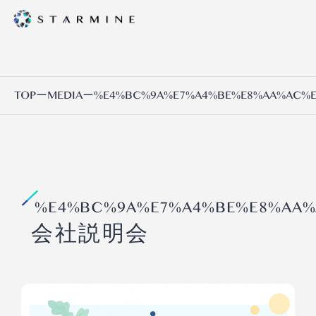
TOP
ー
MEDIA
ー
%E4%BC%9A%E7%A4%BE%E8%AA%AC%E
%E4%BC%9A%E7%A4%BE%E8%AA%
会社説明会